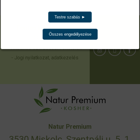
Testre szabás ►
Fontos információk
Összes engedélyezése
- 100% garancia!
- Általános Szerződési Feltételek
- Jogi nyilatkozat, adatkezelés
Natur Premium
3530 Miskolc, Szentpáli u. 5. 1.